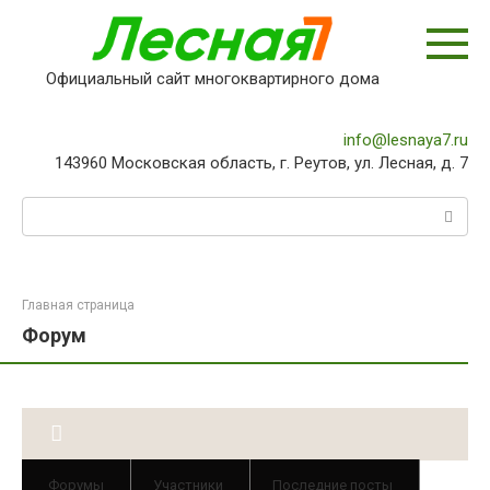
Перейти
к
контенту
Официальный сайт многоквартирного дома
info@lesnaya7.ru
143960 Московская область, г. Реутов, ул. Лесная, д. 7
Поиск:
Главная страница
Форум
Форумы
Участники
Последние посты