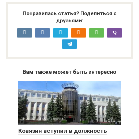
24
САМАРИН
Министр энергетики
Понравилась статья? Поделиться с
ноября
Александр
Московской области
друзьями:
с 10.00
Юрьевич
Вам также может быть интересно
Новости и объявления
0
Ковязин вступил в должность