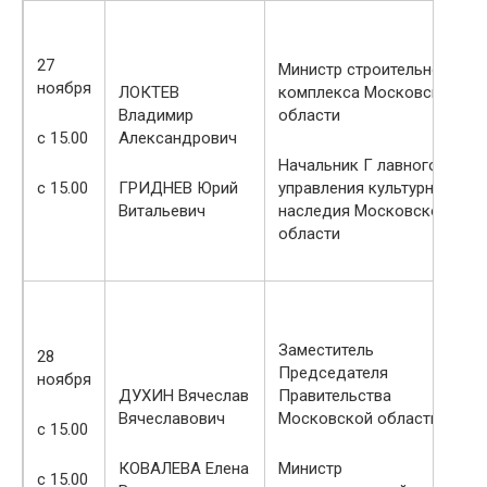
27
Министр строительного
ноября
Министр
ЛОКТЕВ
комплекса Московской
образования
Владимир
области
16
БРОНШТЕЙН Илья
Московской области
с 15.00
Александрович
ноября
Михайлович
Начальник Г лавного
Министр сельского
с 15.00
ГРИДНЕВ Юрий
управления культурного
с 10.00
МУРАШОВ
хозяйства и
Витальевич
наследия Московской
Владислав
продовольствия
области
с 15.00
Сергеевич
Московской области
с 15.00
БАЖЕНОВ Олег
Председатель
Валерьевич
Комитета лесного
Заместитель
хозяйства
28
Председателя
Московской области
ноября
ДУХИН Вячеслав
Правительства
Вячеславович
Московской области
с 15.00
Министр жилищно-
17
ВЕЛИХОВСКИЙ
коммунального
КОВАЛЕВА Елена
Министр
ноября
с 15.00
Антон Алексеевич
хозяйства