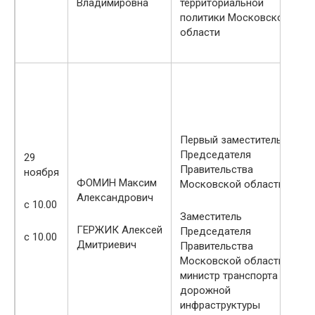
Владимировна
территориальной
с 10.00
Московской области
политики Московской
области
Заместитель
Председателя
20
Правительства
МАСЛЕНКИНА
Первый заместитель
ноября
Московской области
Наталия
Председателя
29
Александровна
Правительства
ноября
с 15.00
Заместитель
ФОМИН Максим
Московской области
Председателя
Александрович
ЗИНОВЬЕВА
с 10.00
с 15.00
Правительства
Екатерина
Заместитель
Московской области
Анатольевна
ГЕРЖИК Алексей
Председателя
с 10.00
– министр
Дмитриевич
Правительства
инвестиций,
Московской области –
промышленности и
министр транспорта и
науки Московской
дорожной
области
инфраструктуры