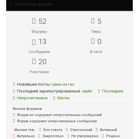
Статистика форума
52
5
Форумы
Темы
13
0
Сообщения
В сети
20
Участники
Новейшие посты:
Цены на газ
Последний зарегистрированный:
xejeki
Последние
Непрочитанные
Метки
Иконки форумов:
Форум не содержит непрочитанных сообщений
Форум содержит непрочитанные сообщения
Иконки тем :
Без ответа
Отвеченный
Активный
Актуально
Закреплено
Не утверждено
Решено