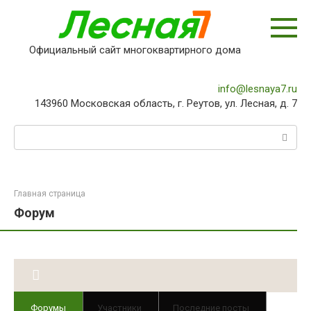
Перейти
к
контенту
Официальный сайт многоквартирного дома
info@lesnaya7.ru
143960 Московская область, г. Реутов, ул. Лесная, д. 7
Поиск:
Главная страница
Форум
Форумы
Участники
Последние посты