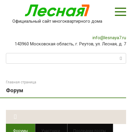
Перейти
к
контенту
Официальный сайт многоквартирного дома
info@lesnaya7.ru
143960 Московская область, г. Реутов, ул. Лесная, д. 7
Поиск:
Главная страница
Форум
Форумы
Участники
Последние посты